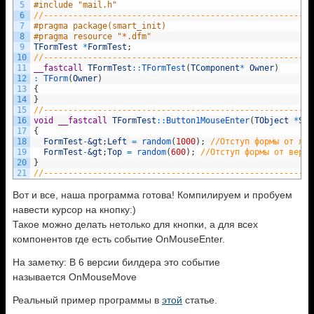
5
#include "mail.h"
6
//-------------------------------------------------------
7
#pragma package(smart_init)
8
#pragma resource "*.dfm"
9
TFormTest
*
FormTest
;
10
//-------------------------------------------------------
11
__fastcall
TFormTest
::
TFormTest
(
TComponent
*
Owner
)
12
:
TForm
(
Owner
)
13
{
14
}
15
//-------------------------------------------------------
16
void
__fastcall
TFormTest
::
Button1MouseEnter
(
TObject
*
Sen
17
{
18
FormTest
-
&gt
;
Left
=
random
(
1000
)
;
//Отступ формы от лев
19
FormTest
-
&gt
;
Top
=
random
(
600
)
;
//Отступ формы от верхн
20
}
21
//-------------------------------------------------------
Вот и все, наша программа готова! Компилируем и пробуем
навести курсор на кнопку:)
Такое можно делать нетолько для кнопки, а для всех
компонентов где есть событие OnMouseEnter.
На заметку: В 6 версии билдера это событие
называется OnMouseMove
Реальный пример программы в
этой
статье.