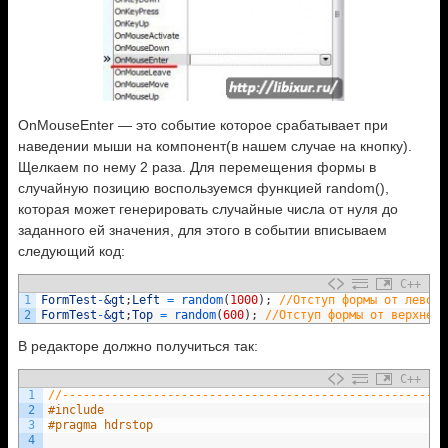
OnMouseEnter — это событие которое срабатывает при
наведении мыши на компонент(в нашем случае на кнопку).
Щелкаем по нему 2 раза. Для перемещения формы в
случайную позицию воспользуемся функцией random(),
которая может генерировать случайные числа от нуля до
заданного ей значения, для этого в событии вписываем
следующий код:
C++
1
FormTest
-
&gt
;
Left
=
random
(
1000
)
;
//Отступ формы от левого
2
FormTest
-
&gt
;
Top
=
random
(
600
)
;
//Отступ формы от верхнего
В редакторе должно получиться так:
C++
1
//-------------------------------------------------------
2
#include 
3
#pragma hdrstop
4